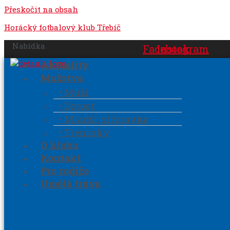
Přeskočit na obsah
Horácký fotbalový klub Třebíč
Nabídka
Facebook
Instagram
Aktuality
Mužstva
• Muži
• Dorost
• Mladší přípravka
• Tréninky
O klubu
Kontakt
Pro rodiče
Umělá tráva