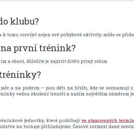
do klubu?
a k tomu rozvíjet nejen své pohybové aktivity, může se přid
 na první trénink?
a obuví, důležité je zajistit dítěti pitný režim.
tréninky?
jaře a na podzim – jsou děti na hřišti, kde se seznamují 
ninky vedou zkušení trenéři a naším největším záměrem je, 
tréninkové jednotky, které probíhají
ve stanovených termí
užstva na turnaje přihlašujeme. Časové rozmezí dané sezóny