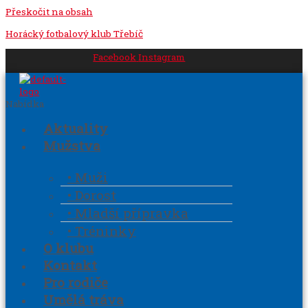
Přeskočit na obsah
Horácký fotbalový klub Třebíč
Facebook
Instagram
Nabídka
Aktuality
Mužstva
• Muži
• Dorost
• Mladší přípravka
• Tréninky
O klubu
Kontakt
Pro rodiče
Umělá tráva