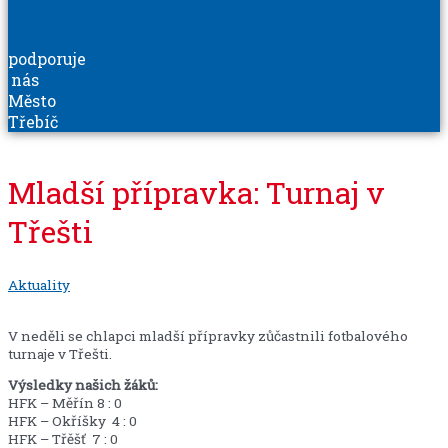
podporuje
nás
Město
Třebíč
Mladší přípravka: Turnaj v
Třešti
Aktuality
V neděli se chlapci mladší přípravky zůčastnili fotbalového
turnaje v Třešti.
Výsledky našich žáků:
HFK – Měřín 8 : 0
HFK – Okříšky 4 : 0
HFK – Třěšť 7 : 0