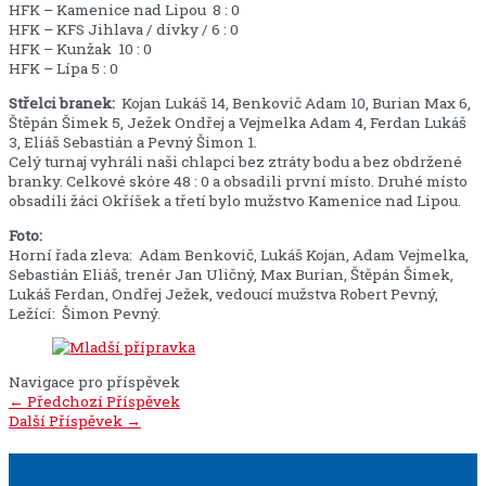
HFK – Kamenice nad Lipou 8 : 0
HFK – KFS Jihlava / dívky / 6 : 0
HFK – Kunžak 10 : 0
HFK – Lípa 5 : 0
Střelci branek:
Kojan Lukáš 14, Benkovič Adam 10, Burian Max 6,
Štěpán Šimek 5, Ježek Ondřej a Vejmelka Adam 4, Ferdan Lukáš
3, Eliáš Sebastián a Pevný Šimon 1.
Celý turnaj vyhráli naši chlapci bez ztráty bodu a bez obdržené
branky. Celkové skóre 48 : 0 a obsadili první místo. Druhé místo
obsadili žáci Okříšek a třetí bylo mužstvo Kamenice nad Lipou.
Foto:
Horní řada zleva: Adam Benkovič, Lukáš Kojan, Adam Vejmelka,
Sebastián Eliáš, trenér Jan Uličný, Max Burian, Štěpán Šimek,
Lukáš Ferdan, Ondřej Ježek, vedoucí mužstva Robert Pevný,
Ležící: Šimon Pevný.
Navigace pro příspěvek
←
Předchozí Příspěvek
Další Příspěvek
→