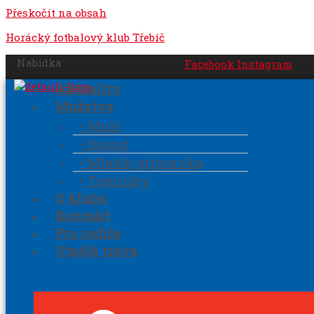
Přeskočit na obsah
Horácký fotbalový klub Třebíč
Nabídka
Facebook
Instagram
Aktuality
Mužstva
• Muži
• Dorost
• Mladší přípravka
• Tréninky
O klubu
Kontakt
Pro rodiče
Umělá tráva