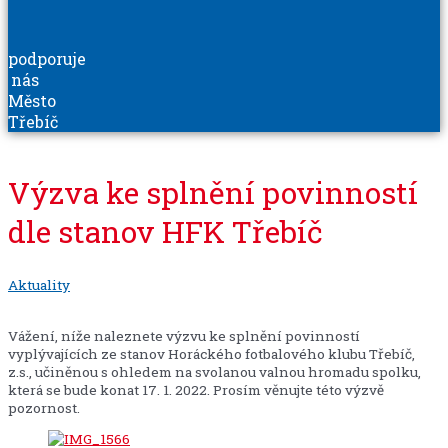
podporuje
nás
Město
Třebíč
Výzva ke splnění povinností
dle stanov HFK Třebíč
Aktuality
Vážení, níže naleznete výzvu ke splnění povinností
vyplývajících ze stanov Horáckého fotbalového klubu Třebíč,
z.s., učiněnou s ohledem na svolanou valnou hromadu spolku,
která se bude konat 17. 1. 2022. Prosím věnujte této výzvě
pozornost.