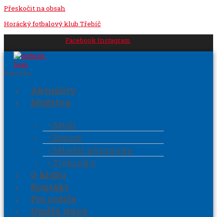
Přeskočit na obsah
Horácký fotbalový klub Třebíč
Facebook
Instagram
Nabídka
Aktuality
Mužstva
• Muži
• Dorost
• Mladší přípravka
• Tréninky
O klubu
Kontakt
Pro rodiče
Umělá tráva